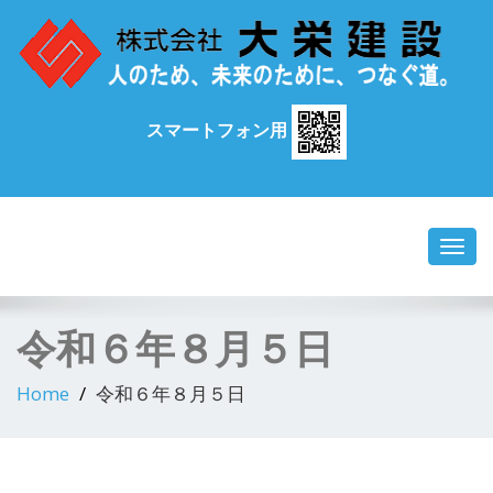
スマートフォン用
Toggl
navig
令和６年８月５日
Home
令和６年８月５日