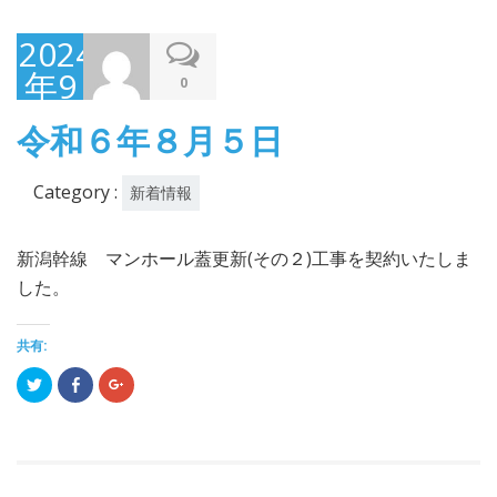
2024
年9
0
月
令和６年８月５日
17
日
Category :
新着情報
新潟幹線 マンホール蓋更新(その２)工事を契約いたしま
した。
共有:
ク
Facebook
ク
リ
で
リ
ッ
共
ッ
ク
有
ク
し
(新
し
て
し
て
Twitter
い
Google+
で
ウ
で
共
ィ
共