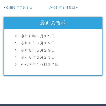
有
ン
有
(新
ド
(新
し
ウ
し
«
令和６年７月８日
令和６年８月５日
»
い
で
い
ウ
開
ウ
ィ
き
ィ
ン
ま
ン
ド
す)
ド
最近の投稿
ウ
ウ
で
で
開
開
き
き
ま
ま
令和８年６月１９日
す)
す)
令和８年６月１９日
令和８年５月２９日
令和８年５月２５日
令和７年１０月２７日