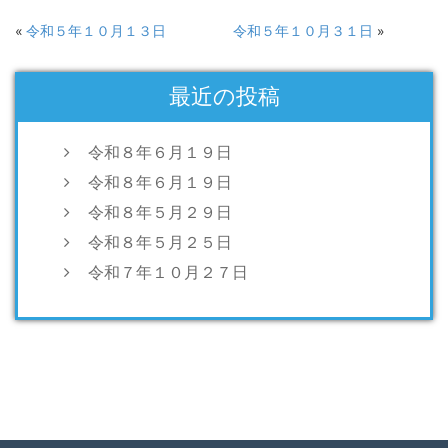
有
ン
有
(新
ド
(新
し
ウ
し
«
令和５年１０月１３日
令和５年１０月３１日
»
い
で
い
ウ
開
ウ
ィ
き
ィ
ン
ま
ン
ド
す)
ド
最近の投稿
ウ
ウ
で
で
開
開
き
き
ま
ま
令和８年６月１９日
す)
す)
令和８年６月１９日
令和８年５月２９日
令和８年５月２５日
令和７年１０月２７日