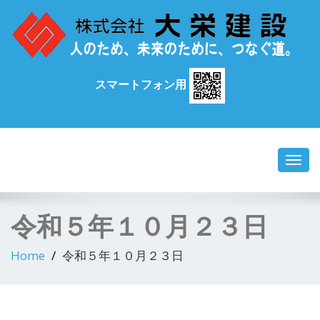
スマートフォン用
Toggl
navig
令和５年１０月２３日
Home
令和５年１０月２３日