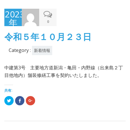
2023
年
0
10
令和５年１０月２３日
月
27
Category :
新着情報
日
中建第3号 主要地方道新潟・亀田・内野線（出来島２丁
目他地内）舗装修繕工事を契約いたしました。
共有:
ク
Facebook
ク
リ
で
リ
ッ
共
ッ
ク
有
ク
し
(新
し
て
し
て
Twitter
い
Google+
で
ウ
で
共
ィ
共