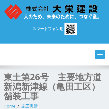
スマートフォン用
Toggl
navig
東土第26号 主要地方道
新潟新津線（亀田工区）
舗装工事
Home
施工実績