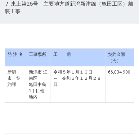
東土第26号 主要地方道新潟新津線（亀田工区）舗
装工事
発 注 者
工事場所
工 期
契約金額
（円）
新潟
新潟市 江
令和５年１月１６日
66,834,900
市・契
南区
～ 令和５年１２月２８
約課
亀田中島
日
1丁目他
地内