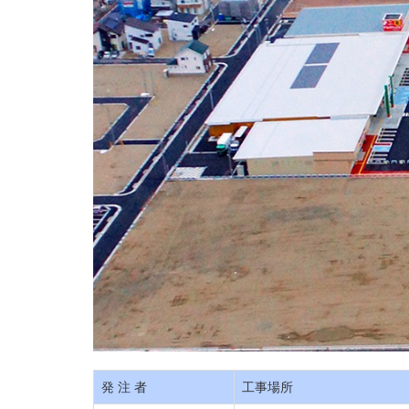
発 注 者
工事場所