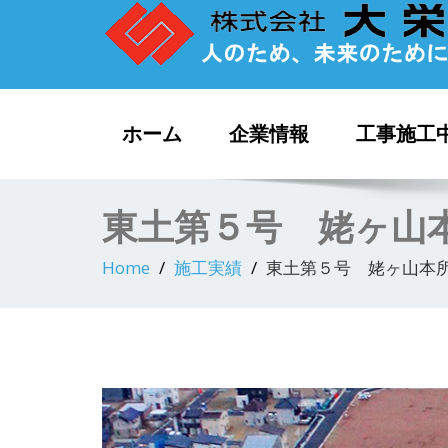
ホーム
企業情報
工事施工
東土第５号 姥ヶ山
Home
施工実績
東土第５号 姥ヶ山本