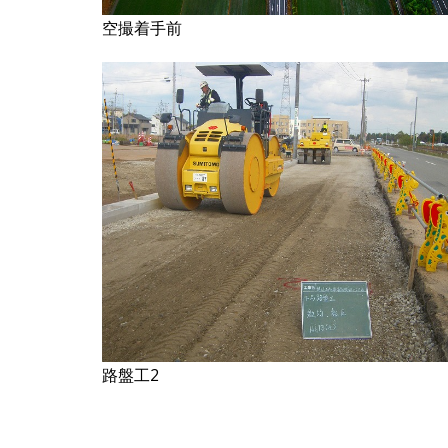
空撮着手前
路盤工2