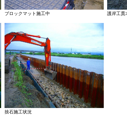
ブロックマット施工中
護岸工貫
捨石施工状況