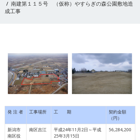
南建第１１５号 （仮称）やすらぎの森公園敷地造
成工事
発 注 者
工事場所
工 期
契約金額
（円）
新潟市
南区吉江
平成24年11月2日～平成
56,284,200
南区役
25年3月15日