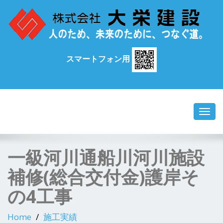
スマートフォン用
Toggl
navig
一級河川通船川河川施設
補修(総合交付金)護岸そ
の4工事
Home
施工実績