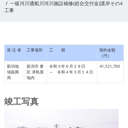
一級河川通船川河川施設補修(総合交付金)護岸その4
工事
発 注 者
工事場所
工 期
契約金額
（円）
新潟地
新潟市 東
令和３年６月２８日
41,521,700
域振興
区 津島屋
～ 令和４年３月１４日
局
地内
竣工写真