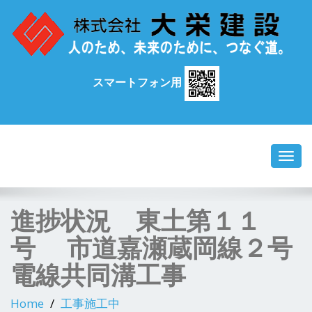
スマートフォン用
Toggl
navig
進捗状況 東土第１１
号 市道嘉瀬蔵岡線２号
電線共同溝工事
Home
工事施工中