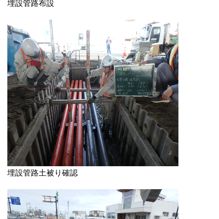
埋設管路布設
埋設管路土被り確認