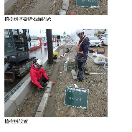
植樹桝基礎砕石締固め
植樹桝設置