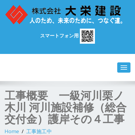
スマートフォン用
Toggl
navig
工事概要 一級河川栗ノ
木川 河川施設補修（総合
交付金）護岸その４工事
Home
工事施工中