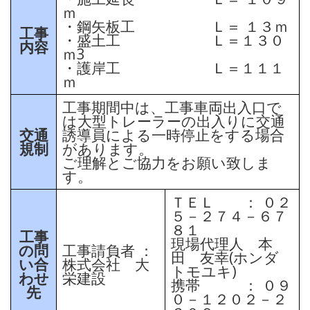
ｍ
・鋼矢板工 Ｌ＝ １３ｍ
工事
・盛土工 Ｌ＝１３０
内容
ｍ3
・護岸工 Ｌ＝１１１
ｍ
工事期間中は、工事車両出入口で
は大型トレーラーの出入りに交通
交通
誘導員による一時停止をする場合
規制
があります。
ご理解とご協力をお願い致しま
す。
ＴＥＬ ： ０２
５－２７４－６７
８１
工事
現場代理人 本
の問
工事請負者 ：
田 友幸(ホンダ
い合
株式会社 大
トモユキ)
わせ
栄建設
携帯 ： ０９
先
０－１２０２－２