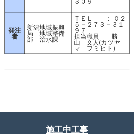
３０９
ＴＥＬ ： ０２
５－２７３－３１
新潟地域振興
発注
９７
局 地域整備
者
担当職員 勝
部 治水課
山 文人(カツヤ
マ フミヒト)
施工中工事