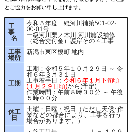
とご協力をお願い申し上げます。
令和５年度 総河川補第501-02-
工
00-01号
事
一級河川栗ノ木川 河川施設補修
名
（総合交付金）護岸その４工事
工事
新潟市東区榎町 地内
場所
工期：令和５年１０月２９日 ～ 令
和６年３月３１日
工事着手日：
令和６年１月下旬頃
工期
(１月２９日頃)
から(予定)
作業時間：午前８時３０分 ～ 午後
５時００分
土曜・日曜・祝日（ただし天候･作
休工
業などの都合により、工事を行う
日
場合があります。）
・施工延長 Ｌ＝ １０９